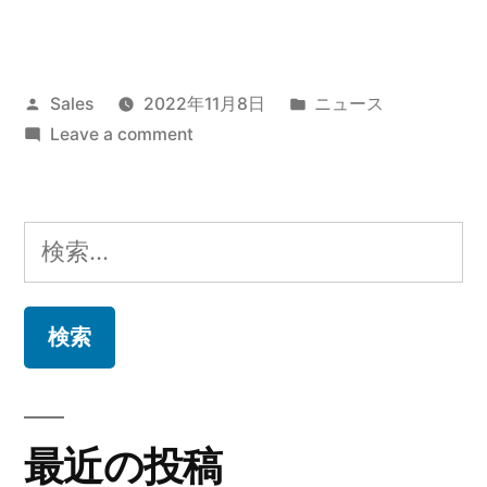
Posted
Posted
Sales
2022年11月8日
ニュース
by
on
in
Leave a comment
Taktina
が
Phile-
検
web
索:
に
掲
載
さ
れ
ま
最近の投稿
し