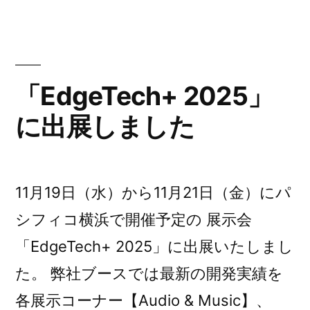
Ver1.1.1
リ
リ
ー
ス
「EdgeTech+ 2025」
の
に出展しました
お
知
ら
せ
11月19日（水）から11月21日（金）にパ
シフィコ横浜で開催予定の 展示会
「EdgeTech+ 2025」に出展いたしまし
た。 弊社ブースでは最新の開発実績を
各展示コーナー【Audio & Music】、