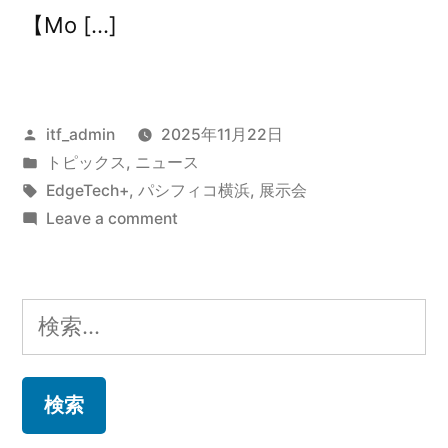
【Mo […]
Posted
itf_admin
2025年11月22日
by
Posted
トピックス
,
ニュース
in
Tags:
EdgeTech+
,
パシフィコ横浜
,
展示会
on
Leave a comment
「EdgeTech+
2025」
に
検
出
索:
展
し
ま
し