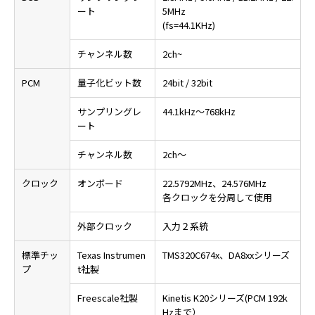
ート
5MHz
(fs=44.1KHz)
チャンネル数
2ch~
PCM
量子化ビット数
24bit / 32bit
サンプリングレ
44.1kHz～768kHz
ート
チャンネル数
2ch～
クロック
オンボード
22.5792MHz、24.576MHz
各クロックを分周して使用
外部クロック
入力２系統
標準チッ
Texas Instrumen
TMS320C674x、DA8xxシリーズ
プ
t社製
Freescale社製
Kinetis K20シリーズ(PCM 192k
Hzまで）