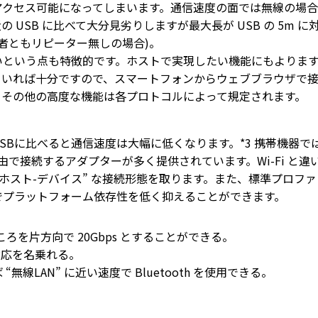
アクセス可能になってしまいます。通信速度の面では無線の場合
最近の USB に比べて大分見劣りしますが最大長が USB の 5m に
両者ともリピーター無しの場合)。
いという点も特徴的です。ホストで実現したい機能にもよりま
していれば十分ですので、スマートフォンからウェブブラウザで
。その他の高度な機能は各プロトコルによって規定されます。
SBに比べると通信速度は大幅に低くなります。*3 携帯機器で
由で接続するアダプターが多く提供されています。Wi-Fi と違
“ホスト-デバイス” な接続形態を取ります。また、標準プロファ
でプラットフォーム依存性を低く抑えることができます。
であるところを片方向で 20Gbps とすることができる。
Fi 対応を名乗れる。
用できれば “無線LAN” に近い速度で Bluetooth を使用できる。