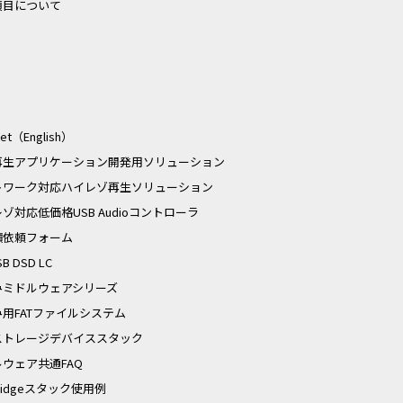
項目について
Pet（English）
D再生アプリケーション開発用ソリューション
トワーク対応ハイレゾ再生ソリューション
ゾ対応低価格USB Audioコントローラ
積依頼フォーム
SB DSD LC
みミドルウェアシリーズ
用FATファイルシステム
ストレージデバイススタック
ウェア共通FAQ
tBridgeスタック使用例