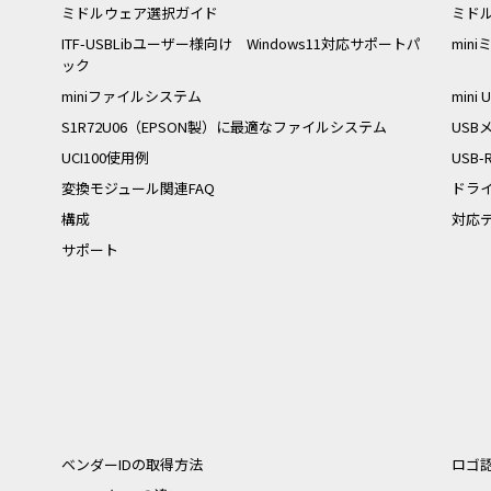
ミドルウェア選択ガイド
ミド
ITF-USBLibユーザー様向け Windows11対応サポートパ
min
ック
miniファイルシステム
mini
S1R72U06（EPSON製）に最適なファイルシステム
US
UCI100使用例
USB
変換モジュール関連FAQ
ドラ
構成
対応
サポート
ベンダーIDの取得方法
ロゴ