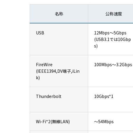
名称
公称速度
USB
12Mbps～5Gbps
(USB3.1では10Gbp
s)
FireWire
100Mbps～3.2Gbps
(IEEE1394,DV端子,iLin
k)
Thunderbolt
10Gbps*1
Wi-Fi*2(無線LAN)
～54Mbps