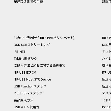
量産製造までの手順
試験
独自USB伝送技術 Bulk Pet(バルク ペット)
Bulk 
DSD USBストリーミング
DS
IFB-NET
ネッ
Taktina関連FAQ
ハイレ
ご購入方法と通販に関する免責事項
御見
ITF-USB EXPCM
ITF-U
ITF-USB Host STR Device
組込
USB Functionスタック
組込み
PictBridgeスタック
マス
製品購入方法
ミドル
USBメモリ使用例
Pic