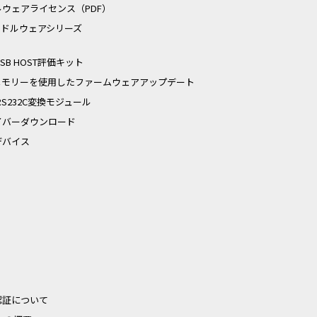
ルウェアライセンス（PDF）
iミドルウェアシリーズ
 USB HOST評価キット
Bメモリーを使用したファームウェアアップデート
-RS232C変換モジュール
イバーダウンロード
デバイス
認証について