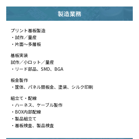
製造業務
プリント基板製造
・試作／量産
・片面～多層板
基板実装
試作／小ロット／量産
・リード部品、SMD、BGA
板金製作
・筐体、パネル類板金、塗装、シルク印刷
組立て・配線
・ハーネス、ケーブル製作
・BOX内部配線
・製品組立て
・基板検査、製品検査