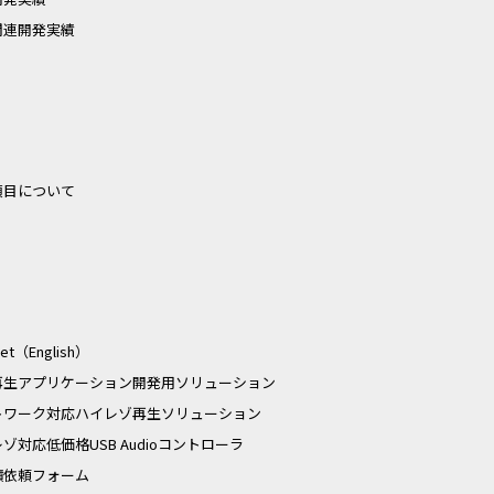
関連開発実績
項目について
Pet（English）
D再生アプリケーション開発用ソリューション
トワーク対応ハイレゾ再生ソリューション
ゾ対応低価格USB Audioコントローラ
積依頼フォーム