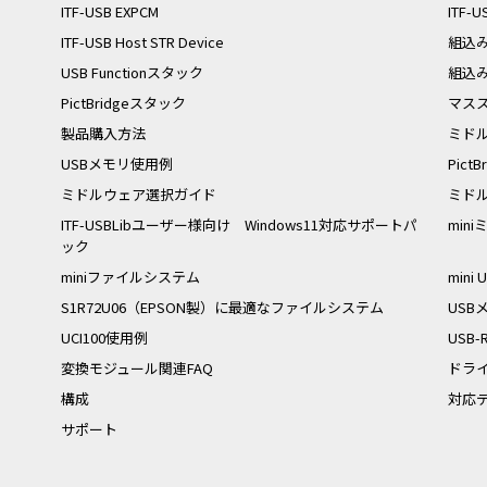
ITF-USB EXPCM
ITF-U
ITF-USB Host STR Device
組込
USB Functionスタック
組込み
PictBridgeスタック
マス
製品購入方法
ミドル
USBメモリ使用例
Pic
ミドルウェア選択ガイド
ミド
ITF-USBLibユーザー様向け Windows11対応サポートパ
min
ック
miniファイルシステム
mini
S1R72U06（EPSON製）に最適なファイルシステム
US
UCI100使用例
USB
変換モジュール関連FAQ
ドラ
構成
対応
サポート