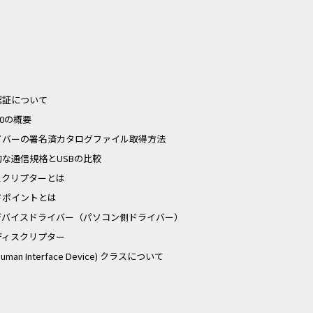
認証について
3.0の概要
イバーの署名済カタログファイル取得方法
的な通信規格とUSBの比較
スクリプターとは
ドポイントとは
Bデバイスドライバー（パソコン側ドライバー）
ディスクリプター
(Human Interface Device) クラスについて