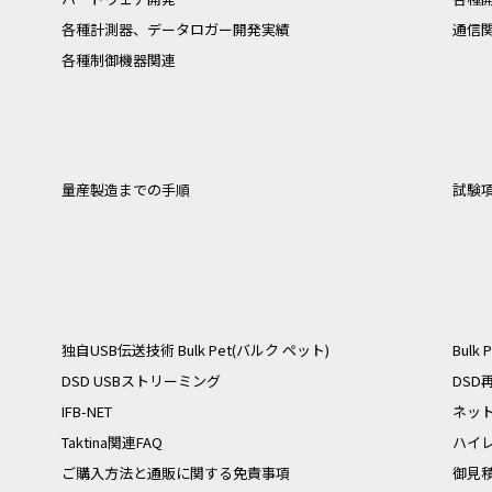
各種計測器、データロガー開発実績
通信
各種制御機器関連
量産製造までの手順
試験
独自USB伝送技術 Bulk Pet(バルク ペット)
Bulk 
DSD USBストリーミング
DS
IFB-NET
ネッ
Taktina関連FAQ
ハイレ
ご購入方法と通販に関する免責事項
御見