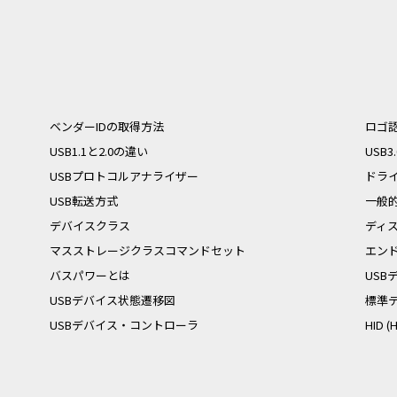
ベンダーIDの取得方法
ロゴ
USB1.1と2.0の違い
USB
USBプロトコルアナライザー
ドラ
USB転送方式
一般
デバイスクラス
ディ
マスストレージクラスコマンドセット
エン
バスパワーとは
US
USBデバイス状態遷移図
標準
USBデバイス・コントローラ
HID 