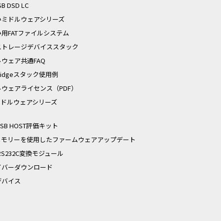
SB DSD LC
みミドルウェアシリーズ
用FATファイルシステム
ストレージデバイススタック
ウェア共通FAQ
tBridgeスタック使用例
ルウェアライセンス（PDF）
iミドルウェアシリーズ
 USB HOST評価キット
Bメモリーを使用したファームウェアアップデート
-RS232C変換モジュール
イバーダウンロード
デバイス