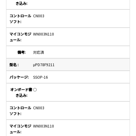
CN003
WN003N110
対応済
μPD78F9211
SSOP-16
○
CN003
WN003N110