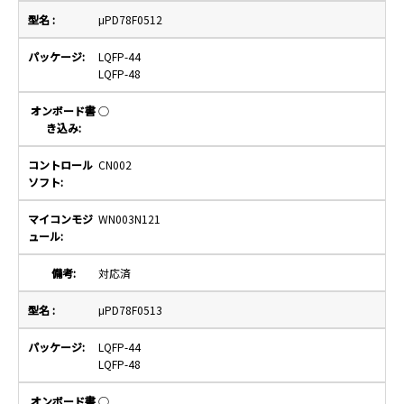
μPD78F0512
LQFP-44
LQFP-48
○
CN002
WN003N121
対応済
μPD78F0513
LQFP-44
LQFP-48
○