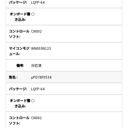
LQFP-64
○
CN002
WN003N123
対応済
μPD78F0534
LQFP-64
○
CN002