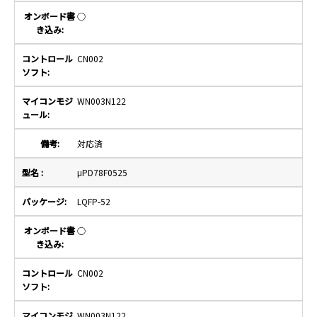
○
CN002
WN003N122
対応済
μPD78F0525
LQFP-52
○
CN002
WN003N122