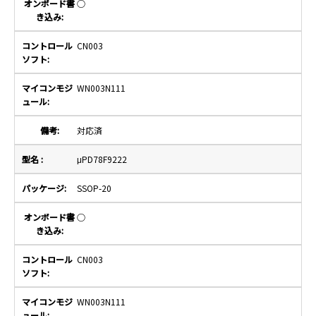
○
CN003
WN003N111
対応済
μPD78F9222
SSOP-20
○
CN003
WN003N111