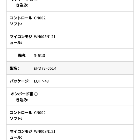
CN002
WN003N121
対応済
μPD78F0514
LQFP-48
○
CN002
WN003N121