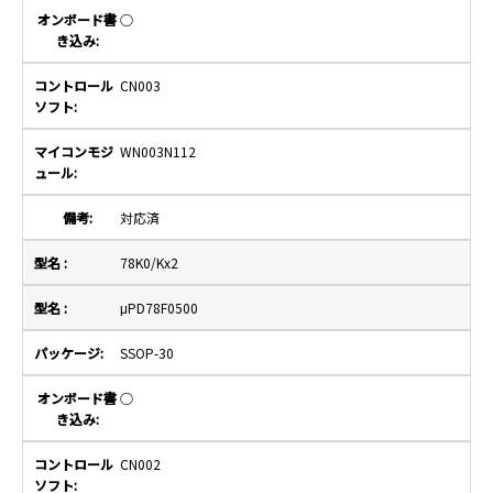
○
CN003
WN003N112
対応済
78K0/Kx2
μPD78F0500
SSOP-30
○
CN002