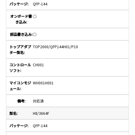
QFP-144
○
○
TOP2000/QFP144H01/P10
CH001
WH001H001
対応済
H8/3664F
QFP-144