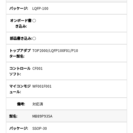
LQFP-100
○
○
TOP2000/LQFP100F01/P10
CF001
WF001F001
対応済
MB89P935A
SSOP-30