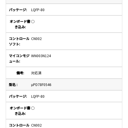
LQFP-80
○
CN002
WN003N124
対応済
μPD78F0546
LQFP-80
○
CN002