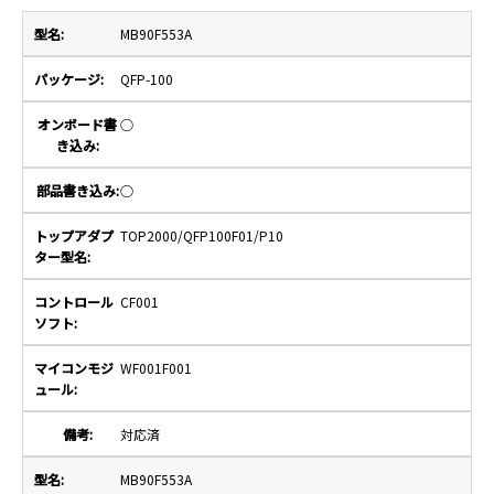
MB90F553A
QFP-100
○
○
TOP2000/QFP100F01/P10
CF001
WF001F001
対応済
MB90F553A