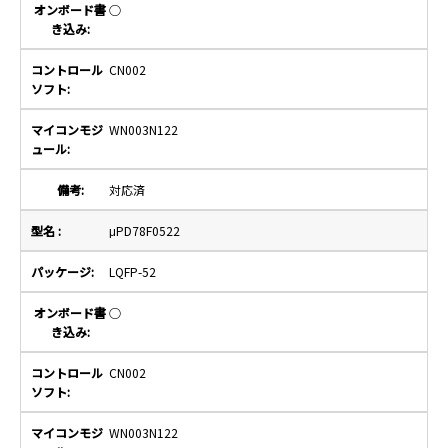
○
CN002
WN003N122
対応済
μPD78F0522
LQFP-52
○
CN002
WN003N122