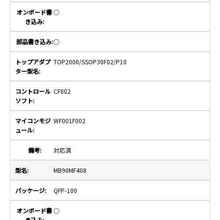
○
○
TOP2000/SSOP30F02/P10
CF002
WF001F002
対応済
MB90MF408
QFP-100
○