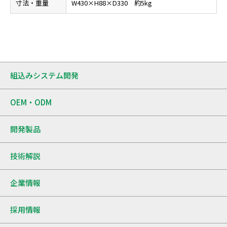
寸法・重量
W430×H88×D330 約5kg
組込みシステム開発
OEM・ODM
開発製品
技術解説
企業情報
採用情報