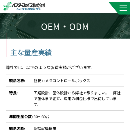
OEM・ODM
主な量産実績
弊社では、以下のような製造実績がございます。
監視カメラコントロールボックス
回路設計、筐体設計から弊社で承りました。 弊社
で筐体まで組立、専用の梱包仕様で出荷していま
す。
30～80台
物理試験機用