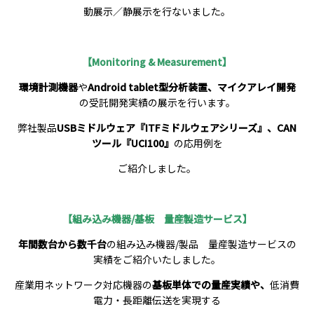
動展示／静展示を行ないました。
【Monitoring & Measurement
】
環境計測機器
や
Android tablet型分析装置、
マイクアレイ開発
の受託開発実績の展示を行います。
弊社製品
USBミドルウェア『ITFミドルウェアシリーズ』、CAN
ツール『UCI100』
の応用例を
ご紹介しました。
【組み込み機器/基板 量産製造サービス】
年間数台から数千台
の組み込み機器/製品 量産製造サービスの
実績をご紹介いたしました。
産業用ネットワーク対応機器の
基板単体での量産実績や、
低消費
電力・長距離伝送を実現する