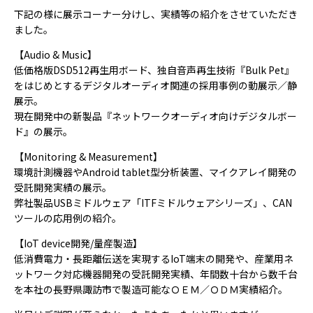
下記の様に展示コーナー分けし、実績等の紹介をさせていただき
ました。
【Audio & Music】
低価格版DSD512再生用ボード、独自音声再生技術『Bulk Pet』
をはじめとするデジタルオーディオ関連の採用事例の動展示／静
展示。
現在開発中の新製品『ネットワークオーディオ向けデジタルボー
ド』の展示。
【Monitoring & Measurement】
環境計測機器やAndroid tablet型分析装置、マイクアレイ開発の
受託開発実績の展示。
弊社製品USBミドルウェア「ITFミドルウェアシリーズ」、CAN
ツールの応用例の紹介。
【IoT device開発/量産製造】
低消費電力・長距離伝送を実現するIoT端末の開発や、産業用ネ
ットワーク対応機器開発の受託開発実績、年間数十台から数千台
を本社の長野県諏訪市で製造可能なＯＥＭ／ＯＤＭ実績紹介。